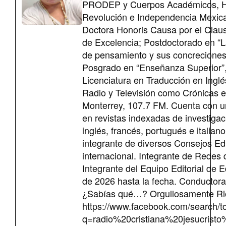
PRODEP y Cuerpos Académicos, Hist
Revolución e Independencia Mexican
Doctora Honoris Causa por el Claust
de Excelencia; Postdoctorado en “L
de pensamiento y sus concreciones”
Posgrado en “Enseñanza Superior”,
Licenciatura en Traducción en Ingl
Radio y Televisión como Crónicas 
Monterrey, 107.7 FM. Cuenta con un
en revistas indexadas de investiga
inglés, francés, portugués e italian
integrante de diversos Consejos Edit
internacional. Integrante de Redes d
Integrante del Equipo Editorial de 
de 2026 hasta la fecha. Conductora
¿Sabías qué…? Orgullosamente Ri
https://www.facebook.com/search/t
q=radio%20cristiana%20jesucri