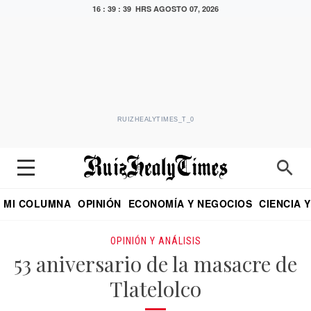
16 : 39 : 40 HRS
AGOSTO 07, 2026
RUIZHEALYTIMES_T_0
MI COLUMNA
OPINIÓN
ECONOMÍA Y NEGOCIOS
CIENCIA 
DIALOGO NOCTURNO
ECONOMISTA
EL UNIVERSAL
EDUARDO RUIZ HEALY EN FORMULA
PUEBLA
REFORMA
CRITERIO DE HI
OPINIÓN Y ANÁLISIS
53 aniversario de la masacre de
Tlatelolco