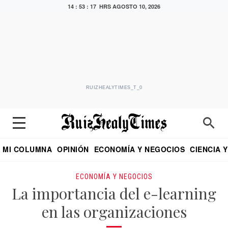
14 : 53 : 18 HRS
AGOSTO 10, 2026
RUIZHEALYTIMES_T_0
MI COLUMNA
OPINIÓN
ECONOMÍA Y NEGOCIOS
CIENCIA 
DIALOGO NOCTURNO
ECONOMISTA
EL UNIVERSAL
EDUARDO RUIZ HEALY EN FORMULA
PUEBLA
REFORMA
CRITERIO DE HI
ECONOMÍA Y NEGOCIOS
La importancia del e-learning
en las organizaciones