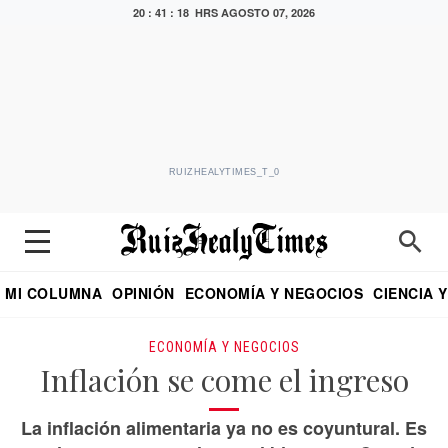
20 : 41 : 19 HRS
AGOSTO 07, 2026
RUIZHEALYTIMES_T_0
MI COLUMNA
OPINIÓN
ECONOMÍA Y NEGOCIOS
CIENCIA 
DIALOGO NOCTURNO
ECONOMISTA
EL UNIVERSAL
EDUARDO RUIZ HEALY EN FORMULA
PUEBLA
REFORMA
CRITERIO DE HI
ECONOMÍA Y NEGOCIOS
Inflación se come el ingreso
La inflación alimentaria ya no es coyuntural. Es