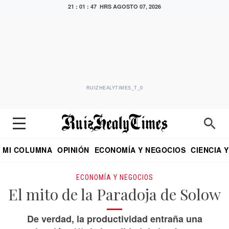
21 : 01 : 49 HRS
AGOSTO 07, 2026
RUIZHEALYTIMES_T_0
MI COLUMNA
OPINIÓN
ECONOMÍA Y NEGOCIOS
CIENCIA 
DIALOGO NOCTURNO
ECONOMISTA
EL UNIVERSAL
EDUARDO RUIZ HEALY EN FORMULA
PUEBLA
REFORMA
CRITERIO DE HI
ECONOMÍA Y NEGOCIOS
El mito de la Paradoja de Solow
De verdad, la productividad entraña una