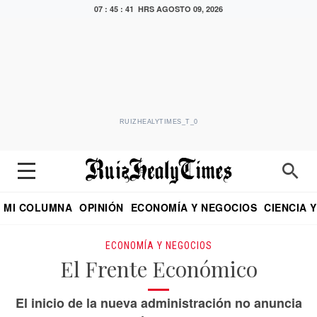
07 : 45 : 42 HRS
AGOSTO 09, 2026
RUIZHEALYTIMES_T_0
MI COLUMNA
OPINIÓN
ECONOMÍA Y NEGOCIOS
CIENCIA 
DIALOGO NOCTURNO
ECONOMISTA
EL UNIVERSAL
EDUARDO RUIZ HEALY EN FORMULA
PUEBLA
REFORMA
CRITERIO DE HI
ECONOMÍA Y NEGOCIOS
El Frente Económico
El inicio de la nueva administración no anuncia