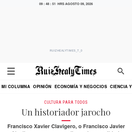
09 : 48 : 52 HRS
AGOSTO 09, 2026
RUIZHEALYTIMES_T_0
MI COLUMNA
OPINIÓN
ECONOMÍA Y NEGOCIOS
CIENCIA 
DIALOGO NOCTURNO
ECONOMISTA
EL UNIVERSAL
EDUARDO RUIZ HEALY EN FORMULA
PUEBLA
REFORMA
CRITERIO DE HI
CULTURA PARA TODOS
Un historiador jarocho
Francisco Xavier Clavigero, o Francisco Javier