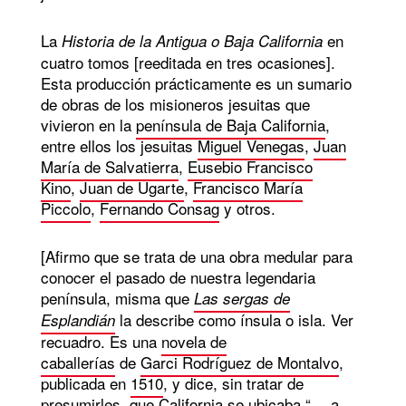
La
en
Historia de la Antigua o Baja California
cuatro tomos [reeditada en tres ocasiones].
Esta producción prácticamente es un sumario
de obras de los misioneros jesuitas que
vivieron en la
península de Baja California
,
entre ellos los jesuitas
Miguel Venegas
,
Juan
María de Salvatierra
,
Eusebio Francisco
Kino
,
Juan de Ugarte
,
Francisco María
Piccolo
,
Fernando Consag
y otros.
[Afirmo que se trata de una obra medular para
conocer el pasado de nuestra legendaria
península, misma que
Las sergas de
la describe como ínsula o isla. Ver
Esplandián
recuadro. Es una
novela de
caballerías
de
Garci Rodríguez de Montalvo
,
publicada en
1510
, y dice, sin tratar de
presumirles, que California se ubicaba “… a