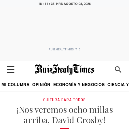
18 : 11 : 36 HRS
AGOSTO 08, 2026
RUIZHEALYTIMES_T_0
MI COLUMNA
OPINIÓN
ECONOMÍA Y NEGOCIOS
CIENCIA 
DIALOGO NOCTURNO
ECONOMISTA
EL UNIVERSAL
EDUARDO RUIZ HEALY EN FORMULA
PUEBLA
REFORMA
CRITERIO DE HI
CULTURA PARA TODOS
¡Nos veremos ocho millas
arriba, David Crosby!