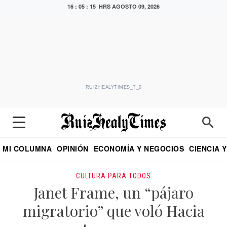
16 : 05 : 16 HRS
AGOSTO 09, 2026
RUIZHEALYTIMES_T_0
MI COLUMNA
OPINIÓN
ECONOMÍA Y NEGOCIOS
CIENCIA 
DIALOGO NOCTURNO
ECONOMISTA
EL UNIVERSAL
EDUARDO RUIZ HEALY EN FORMULA
PUEBLA
REFORMA
CRITERIO DE HI
CULTURA PARA TODOS
Janet Frame, un “pájaro
migratorio” que voló Hacia