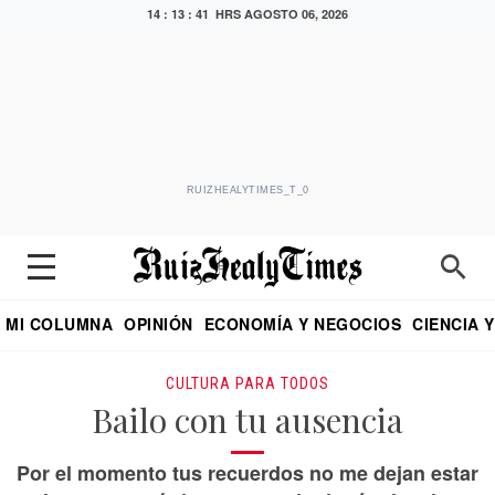
14 : 13 : 42 HRS
AGOSTO 06, 2026
RUIZHEALYTIMES_T_0
MI COLUMNA
OPINIÓN
ECONOMÍA Y NEGOCIOS
CIENCIA 
DIALOGO NOCTURNO
ECONOMISTA
EL UNIVERSAL
EDUARDO RUIZ HEALY EN FORMULA
PUEBLA
REFORMA
CRITERIO DE HI
CULTURA PARA TODOS
Bailo con tu ausencia
Por el momento tus recuerdos no me dejan estar