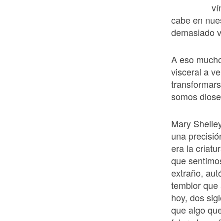
ví
cabe en nue
demasiado vi
A eso muchos
visceral a ve
transformar
somos diose
Mary Shelley
una precisió
era la criat
que sentimo
extraño, aut
temblor que 
hoy, dos sig
que algo qu