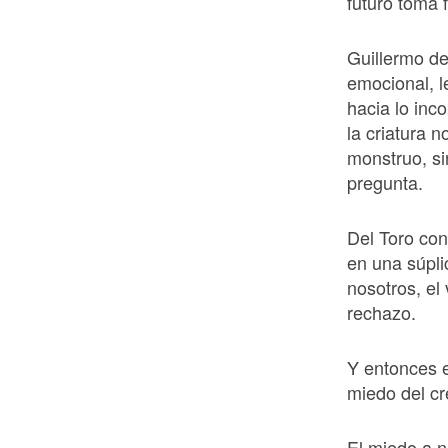
futuro toma 
Guillermo de
emocional, le
hacia lo inc
la criatura n
monstruo, s
pregunta.
Del Toro con
en una súpli
nosotros, el 
rechazo.
Y entonces e
miedo del cr
El miedo a n