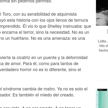
forma sin pedirnos permiso.
l Toro, con su sensibilidad de alquimista
yó esta historia con los ojos llenos de ternura
omprendido. Él vio lo que Shelley insinuaba: que
o encarna el terror, sino la necesidad. No es un
ino un huérfano. No es una amenaza: es una
Lolita
hito d
hecho
vierte la cicatriz en un puente y la deformidad
ca de amor. Para él, como para tantos de
verdadero horror no es lo diferente, sino el
l síndrome cambia de rostro. Ya no es solo el
eador. Es también el miedo del creado.
o ser visto. A no ser amado. A no tener un