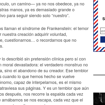
nculo, un camino— ya no nos obedece, ya no
stras manos, ya es demasiado grande o
vo para seguir siendo solo “nuestro”.
S
 llaman el síndrome de Frankenstein: el temor
r nuestra creación adquirir voluntad,
se, cuestionarnos… o recordarnos que no
s.
 lo describió sin pretensión clínica pero sí con
n moral devastadora: el verdadero monstruo no
ura, sino el abandono de su creador. Ese temblor
s cuando lo que hemos hecho se vuelve
ónomo, capaz de interpelarnos, es el mismo
atraviesa sus páginas. Y es un temblor que aún
los después, nos recorre la espalda cada vez
e amábamos se nos escapa, cada vez que el