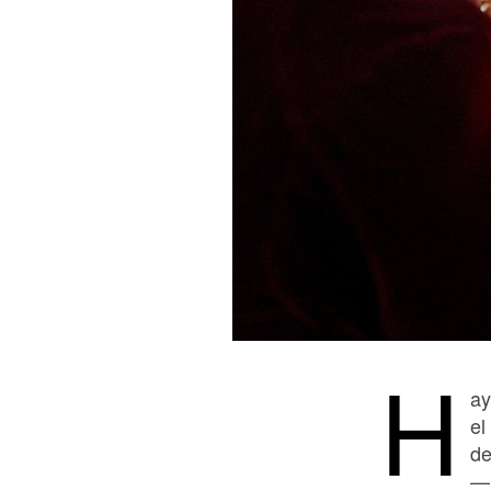
H
ay
el
de
—u