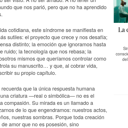
mundo que nos parió, pero que no ha aprendido
s.
La 
ida cotidiana, este síndrome se manifiesta en
ás sutiles: el proyecto que crece y nos desafía;
piensa distinto; la emoción que ignoramos hasta
Si
e ruido; la tecnología que nos rebasa; la
consci
nosotros mismos que queríamos controlar como
del
trola su manuscrito… y que, al cobrar vida,
cribir su propio capítulo.
s recuerda que la única respuesta humana
 una criatura —real o simbólica— no es el
la compasión. Su mirada es un llamado a
zarnos de lo que engendramos: nuestros actos,
eños, nuestras sombras. Porque toda creación
o de amor que no es posesión, sino