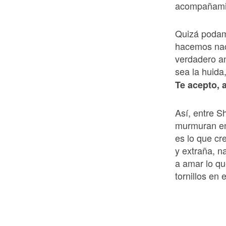
acompañamie
Quizá podam
hacemos nac
verdadero an
sea la huida
Te acepto, 
Así, entre S
murmuran en
es lo que cr
y extraña, n
a amar lo qu
tornillos en 