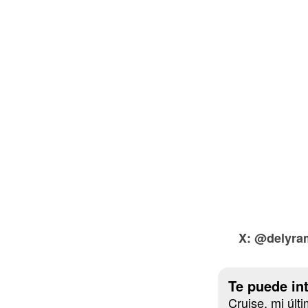
X: @delyra
Te puede in
Cruise, mi últi