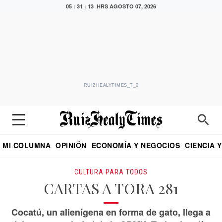
05 : 31 : 14 HRS
AGOSTO 07, 2026
RUIZHEALYTIMES_T_0
MI COLUMNA
OPINIÓN
ECONOMÍA Y NEGOCIOS
CIENCIA 
DIALOGO NOCTURNO
ECONOMISTA
EL UNIVERSAL
EDUARDO RUIZ HEALY EN FORMULA
PUEBLA
REFORMA
CRITERIO DE HI
CULTURA PARA TODOS
CARTAS A TORA 281
Cocatú, un alienígena en forma de gato, llega a