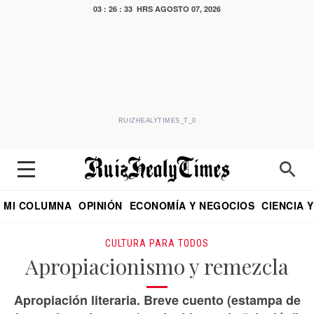
03 : 26 : 34 HRS
AGOSTO 07, 2026
RUIZHEALYTIMES_T_0
MI COLUMNA
OPINIÓN
ECONOMÍA Y NEGOCIOS
CIENCIA 
DIALOGO NOCTURNO
ECONOMISTA
EL UNIVERSAL
EDUARDO RUIZ HEALY EN FORMULA
PUEBLA
REFORMA
CRITERIO DE HI
CULTURA PARA TODOS
Apropiacionismo y remezcla
Apropiación literaria. Breve cuento (estampa de