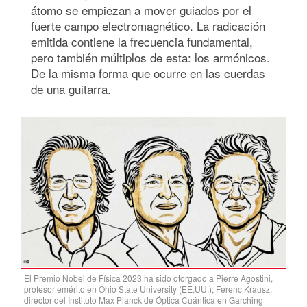
átomo se empiezan a mover guiados por el
fuerte campo electromagnético. La radicación
emitida contiene la frecuencia fundamental,
pero también múltiplos de esta: los armónicos.
De la misma forma que ocurre en las cuerdas
de una guitarra.
El Premio Nobel de Física 2023 ha sido otorgado a Pierre Agostini,
profesor emérito en Ohio State University (EE.UU.); Ferenc Krausz,
director del Instituto Max Planck de Óptica Cuántica en Garching