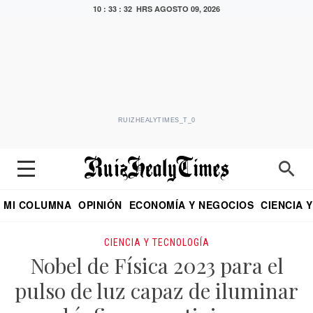
10 : 33 : 33 HRS
AGOSTO 09, 2026
RUIZHEALYTIMES_T_0
MI COLUMNA
OPINIÓN
ECONOMÍA Y NEGOCIOS
CIENCIA 
DIALOGO NOCTURNO
ECONOMISTA
EL UNIVERSAL
EDUARDO RUIZ HEALY EN FORMULA
PUEBLA
REFORMA
CRITERIO DE HI
CIENCIA Y TECNOLOGÍA
Nobel de Física 2023 para el
pulso de luz capaz de iluminar