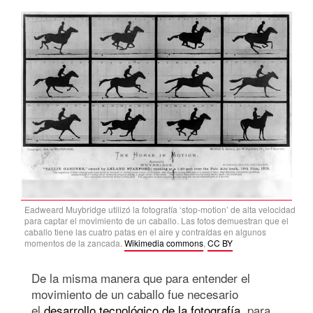
Eadweard Muybridge utilizó la fotografía ‘stop-motion’ de alta velocidad
para captar el movimiento de un caballo. Las fotos demuestran que el
caballo tiene las cuatro patas en el aire y contraídas en algunos
momentos de la zancada.
Wikimedia commons
,
CC BY
De la misma manera que para entender el
movimiento de un caballo fue necesario
el
desarrollo tecnológico de la fotografía
, para