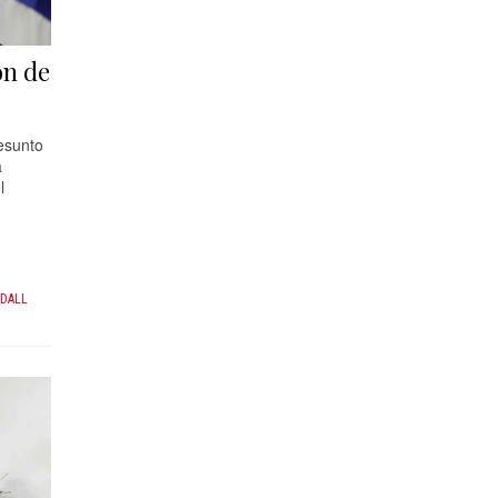
ón de
resunto
a
l
DALL