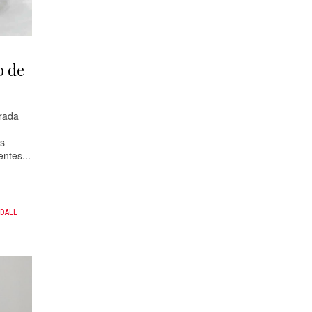
o de
rada
os
ntes...
DALL