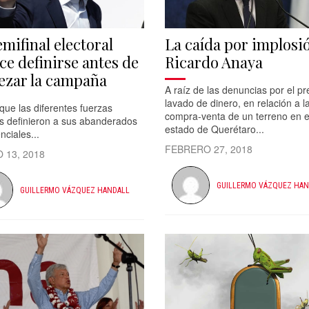
emifinal electoral
La caída por implosi
ce definirse antes de
Ricardo Anaya
zar la campaña
A raíz de las denuncias por el p
lavado de dinero, en relación a l
ue las diferentes fuerzas
compra-venta de un terreno en e
as definieron a sus abanderados
estado de Querétaro...
nciales...
FEBRERO 27, 2018
 13, 2018
GUILLERMO VÁZQUEZ HAN
GUILLERMO VÁZQUEZ HANDALL