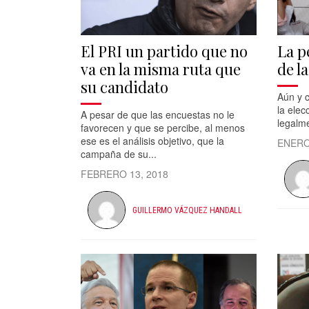
El PRI un partido que no
La p
va en la misma ruta que
de la
su candidato
Aún y 
la elec
A pesar de que las encuestas no le
legalm
favorecen y que se percibe, al menos
ese es el análisis objetivo, que la
ENERO
campaña de su...
FEBRERO 13, 2018
GUILLERMO VÁZQUEZ HANDALL