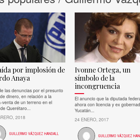
aída por implosión de
Ivonne Ortega, un
rdo Anaya
símbolo de la
incongruencia
de las denuncias por el presunto
de dinero, en relación a la
El anuncio que la diputada federa
-venta de un terreno en el
ahora con licencia y ex goberna
de Querétaro...
Yucatán...
BRERO, 2018
24 ENERO, 2017
GUILLERMO VÁZQUEZ HANDALL
GUILLERMO VÁZQUEZ HAN