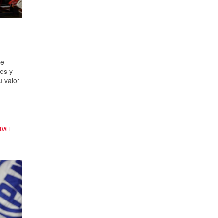
de
es y
u valor
DALL