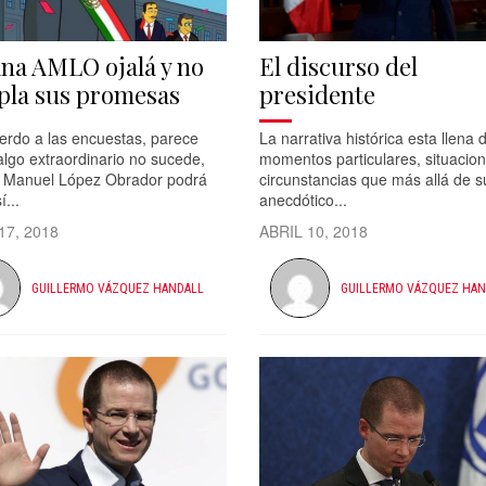
ana AMLO ojalá y no
El discurso del
la sus promesas
presidente
erdo a las encuestas, parece
La narrativa histórica esta llena 
algo extraordinario no sucede,
momentos particulares, situacion
 Manuel López Obrador podrá
circunstancias que más allá de s
í...
anecdótico...
17, 2018
ABRIL 10, 2018
GUILLERMO VÁZQUEZ HANDALL
GUILLERMO VÁZQUEZ HAN