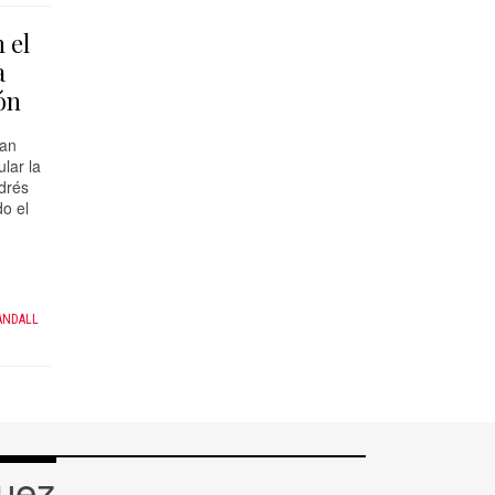
 el
a
ón
han
lar la
drés
o el
ANDALL
quez