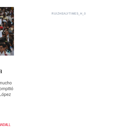
RUIZHEALYTIMES_H_0
a
 mucho
ompitió
 López
ANDALL