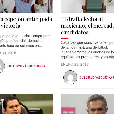
ercepción anticipada
El draft electoral
 victoria
mexicano, el mercad
candidatos
cuando falta mucho tiempo para
ción presidencial, de hecho
Cada vez que concluye la tempo
ente todavía estamos en...
de la liga mexicana de futbol,
invariablemente los dueños de l
 30, 2018
equipos, los promotores y los age
ENERO 23, 2018
GUILLERMO VÁZQUEZ HANDALL
GUILLERMO VÁZQUEZ HAN