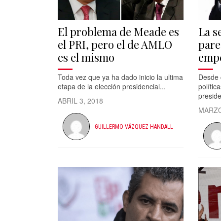
El problema de Meade es
La s
el PRI, pero el de AMLO
pare
es el mismo
empe
Toda vez que ya ha dado inicio la ultima
Desde q
etapa de la elección presidencial...
polític
preside
ABRIL 3, 2018
MARZO
GUILLERMO VÁZQUEZ HANDALL