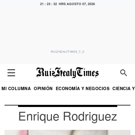
21 : 23 : 34 HRS
AGOSTO 07, 2026
RUIZHEALYTIMES_T_0
MI COLUMNA
OPINIÓN
ECONOMÍA Y NEGOCIOS
CIENCIA 
DIALOGO NOCTURNO
ECONOMISTA
EL UNIVERSAL
EDUARDO RUIZ HEALY EN FORMULA
PUEBLA
REFORMA
CRITERIO DE HI
Enrique Rodriguez