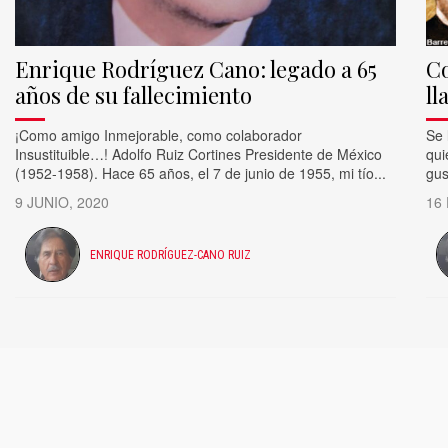
Enrique Rodríguez Cano: legado a 65
Co
años de su fallecimiento
ll
¡Como amigo Inmejorable, como colaborador
Se 
Insustituible…! Adolfo Ruiz Cortines Presidente de México
qui
(1952-1958). Hace 65 años, el 7 de junio de 1955, mi tío...
gus
9 JUNIO, 2020
16
ENRIQUE RODRÍGUEZ-CANO RUIZ