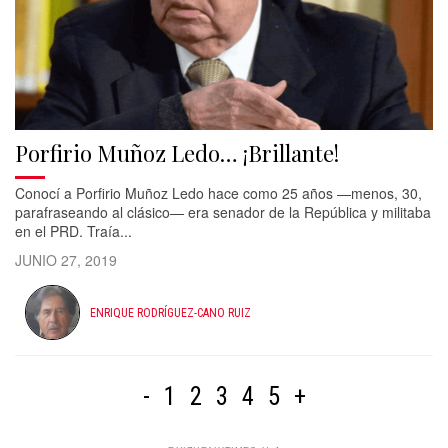
Porfirio Muñoz Ledo… ¡Brillante!
Conocí a Porfirio Muñoz Ledo hace como 25 años —menos, 30,
parafraseando al clásico— era senador de la República y militaba
en el PRD. Traía...
JUNIO 27, 2019
ENRIQUE RODRÍGUEZ-CANO RUIZ
-
1
2
3
4
5
+