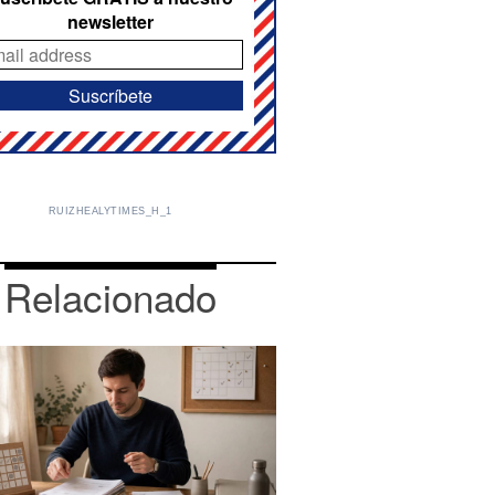
newsletter
RUIZHEALYTIMES_H_1
Relacionado