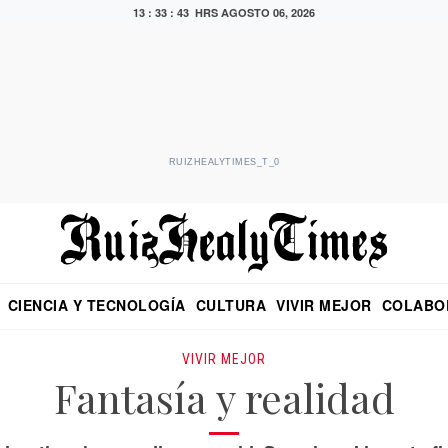
13 : 33 : 44 HRS
AGOSTO 06, 2026
RUIZHEALYTIMES_T_0
CIENCIA Y TECNOLOGÍA
CULTURA
VIVIR MEJOR
COLABO
NO
CRITERIO DE HIDALGO
EDUARDO RUIZ HEALY EN FORMULA
DIARIO DE CHIAPAS
PUEBLA
OPINIÓN
IMAGEN DE Z
EN EL ES
VIVIR MEJOR
Fantasía y realidad