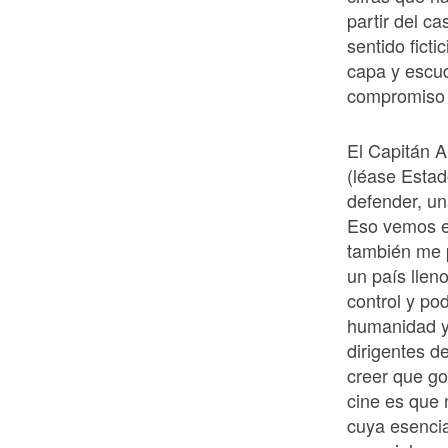
partir del ca
sentido ficti
capa y escud
compromiso y
El Capitán A
(léase Estad
defender, un
Eso vemos 
también me p
un país llen
control y pod
humanidad y 
dirigentes 
creer que go
cine es que 
cuya esencia