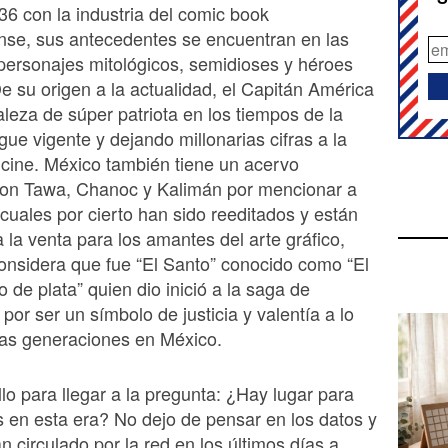
36 con la industria del comic book
nse, sus antecedentes se encuentran en las
 personajes mitológicos, semidioses y héroes
 De su origen a la actualidad, el Capitán América
aleza de súper patriota en los tiempos de la
gue vigente y dejando millonarias cifras a la
l cine. México también tiene un acervo
con Tawa, Chanoc y Kalimán por mencionar a
 cuales por cierto han sido reeditados y están
a la venta para los amantes del arte gráfico,
nsidera que fue “El Santo” conocido como “El
de plata” quien dio inició a la saga de
por ser un símbolo de justicia y valentía a lo
ias generaciones en México.
llo para llegar a la pregunta: ¿Hay lugar para
 en esta era? No dejo de pensar en los datos y
n circulado por la red en los últimos días a