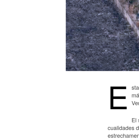
E
st
má
Ve
El
cualidades de
estrechament