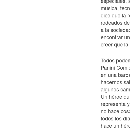
especiales, 
música, tecn
dice que la r
rodeados de 
a la socieda
encontrar u
creer que l
Todos podem
Panini Comi
en una barda
hacernos sa
algunos cami
Un héroe qui
representa 
no hace cosa
todos los dí
hace un hér