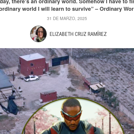
rday, there’s an ordinary world. Somehow I have to f
ordinary world I will learn to survive” – Ordinary Worl
31 DE MARZO, 2025
ELIZABETH CRUZ RAMÍREZ