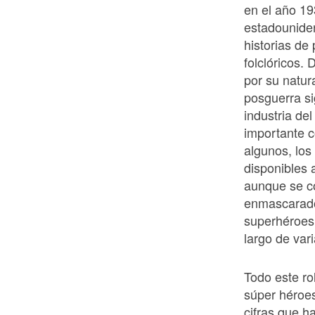
en el año 19
estadounide
historias de
folclóricos.
por su natur
posguerra si
industria de
importante 
algunos, los
disponibles 
aunque se co
enmascarado 
superhéroes 
largo de var
Todo este ro
súper héroes
cifras que ha