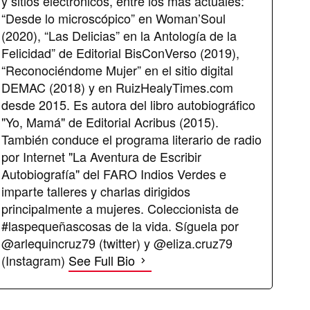
y sitios electrónicos, entre los más actuales:
“Desde lo microscópico” en Woman’Soul
(2020), “Las Delicias” en la Antología de la
Felicidad” de Editorial BisConVerso (2019),
“Reconociéndome Mujer” en el sitio digital
DEMAC (2018) y en RuizHealyTimes.com
desde 2015. Es autora del libro autobiográfico
"Yo, Mamá" de Editorial Acribus (2015).
También conduce el programa literario de radio
por Internet "La Aventura de Escribir
Autobiografía" del FARO Indios Verdes e
imparte talleres y charlas dirigidos
principalmente a mujeres. Coleccionista de
#laspequeñascosas de la vida. Síguela por
@arlequincruz79 (twitter) y @eliza.cruz79
(Instagram)
See Full Bio