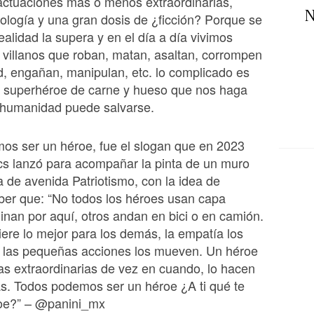
actuaciones más o menos extraordinarias,
N
ología y una gran dosis de ¿ficción? Porque se
ealidad la supera y en el día a día vivimos
villanos que roban, matan, asaltan, corrompen
d, engañan, manipulan, etc. lo complicado es
n superhéroe de carne y hueso que nos haga
a humanidad puede salvarse.
os ser un héroe, fue el slogan que en 2023
cs lanzó para acompañar la pinta de un muro
 de avenida Patriotismo, con la idea de
ber que: “No todos los héroes usan capa
nan por aquí, otros andan en bici o en camión.
ere lo mejor para los demás, la empatía los
y las pequeñas acciones los mueven. Un héroe
s extraordinarias de vez en cuando, lo hacen
as. Todos podemos ser un héroe ¿A ti qué te
oe?” – @panini_mx