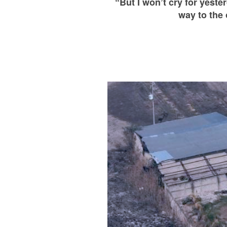
“But I won’t cry for yeste
way to the 