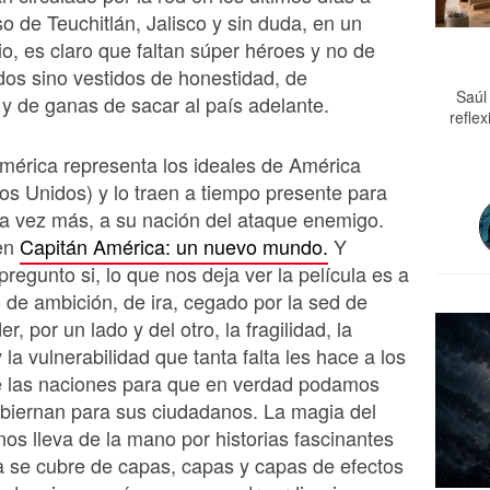
so de Teuchitlán, Jalisco y sin duda, en un
cio, es claro que faltan súper héroes y no de
os sino vestidos de honestidad, de
Saúl
 de ganas de sacar al país adelante.
refle
mérica representa los ideales de América
os Unidos) y lo traen a tiempo presente para
a vez más, a su nación del ataque enemigo.
en
Capitán América: un nuevo mundo.
Y
regunto si, lo que nos deja ver la película es a
o de ambición, de ira, cegado por la sed de
er, por un lado y del otro, la fragilidad, la
la vulnerabilidad que tanta falta les hace a los
de las naciones para que en verdad podamos
biernan para sus ciudadanos. La magia del
nos lleva de la mano por historias fascinantes
 se cubre de capas, capas y capas de efectos