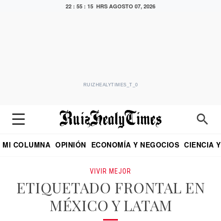
22 : 55 : 16 HRS
AGOSTO 07, 2026
RUIZHEALYTIMES_T_0
MI COLUMNA
OPINIÓN
ECONOMÍA Y NEGOCIOS
CIENCIA 
DIALOGO NOCTURNO
ECONOMISTA
EL UNIVERSAL
EDUARDO RUIZ HEALY EN FORMULA
PUEBLA
REFORMA
CRITERIO DE HI
VIVIR MEJOR
ETIQUETADO FRONTAL EN
MÉXICO Y LATAM