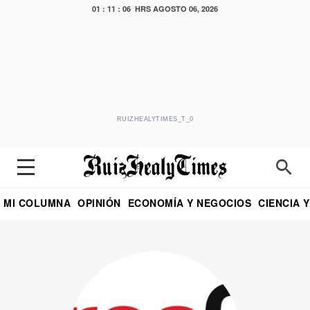
01 : 11 : 06 HRS
AGOSTO 06, 2026
RUIZHEALYTIMES_T_0
MI COLUMNA
OPINIÓN
ECONOMÍA Y NEGOCIOS
CIENCIA 
DIALOGO NOCTURNO
ECONOMISTA
EL UNIVERSAL
EDUARDO RUIZ HEALY EN FORMULA
PUEBLA
REFORMA
CRITERIO DE HI