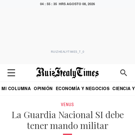
04 : 55 : 36 HRS
AGOSTO 08, 2026
RUIZHEALYTIMES_T_0
MI COLUMNA
OPINIÓN
ECONOMÍA Y NEGOCIOS
CIENCIA 
DIALOGO NOCTURNO
ECONOMISTA
EL UNIVERSAL
EDUARDO RUIZ HEALY EN FORMULA
PUEBLA
REFORMA
CRITERIO DE HI
VENUS
La Guardia Nacional SI debe
tener mando militar