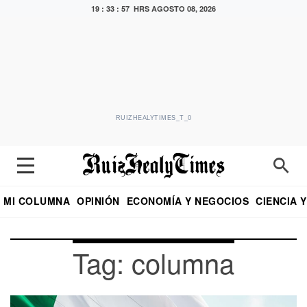
19 : 33 : 58 HRS
AGOSTO 08, 2026
RUIZHEALYTIMES_T_0
MI COLUMNA
OPINIÓN
ECONOMÍA Y NEGOCIOS
CIENCIA 
DIALOGO NOCTURNO
ECONOMISTA
EL UNIVERSAL
EDUARDO RUIZ HEALY EN FORMULA
PUEBLA
REFORMA
CRITERIO DE HI
Tag: columna