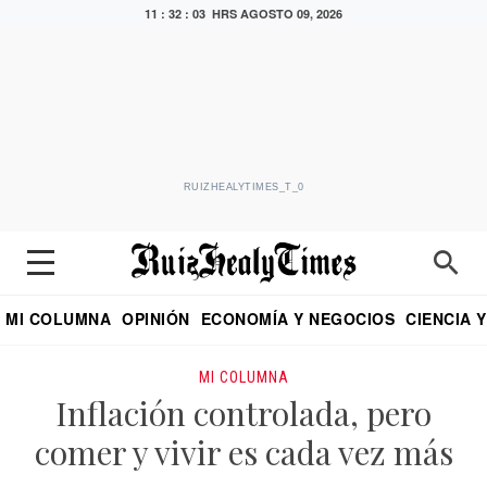
11 : 32 : 04 HRS
AGOSTO 09, 2026
RUIZHEALYTIMES_T_0
MI COLUMNA
OPINIÓN
ECONOMÍA Y NEGOCIOS
CIENCIA 
DIALOGO NOCTURNO
ECONOMISTA
EL UNIVERSAL
EDUARDO RUIZ HEALY EN FORMULA
PUEBLA
REFORMA
CRITERIO DE HI
MI COLUMNA
Inflación controlada, pero
comer y vivir es cada vez más