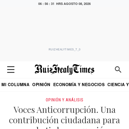
06 : 56 : 32 HRS
AGOSTO 08, 2026
RUIZHEALYTIMES_T_0
MI COLUMNA
OPINIÓN
ECONOMÍA Y NEGOCIOS
CIENCIA 
DIALOGO NOCTURNO
ECONOMISTA
EL UNIVERSAL
EDUARDO RUIZ HEALY EN FORMULA
PUEBLA
REFORMA
CRITERIO DE HI
OPINIÓN Y ANÁLISIS
Voces Anticorrupción. Una
contribución ciudadana para