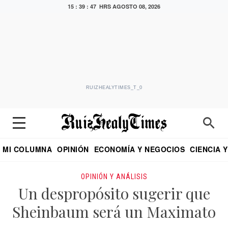
15 : 39 : 48 HRS
AGOSTO 08, 2026
RUIZHEALYTIMES_T_0
MI COLUMNA
OPINIÓN
ECONOMÍA Y NEGOCIOS
CIENCIA 
DIALOGO NOCTURNO
ECONOMISTA
EL UNIVERSAL
EDUARDO RUIZ HEALY EN FORMULA
PUEBLA
REFORMA
CRITERIO DE HI
OPINIÓN Y ANÁLISIS
Un despropósito sugerir que
Sheinbaum será un Maximato