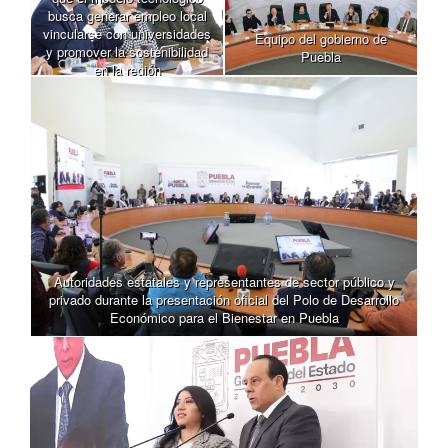
busca generar empleo local
vincularse con universidades
Equipo del gobierno de
y promover la sostenibilidad
Puebla
en la región
Autoridades estatales y representantes de sector público y
privado durante la presentación oficial del Polo de Desarrollo
Económico para el Bienestar en Puebla