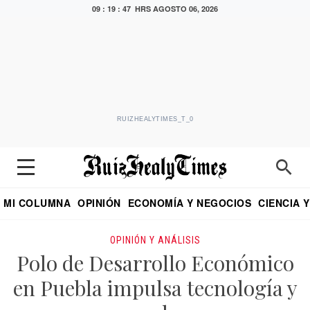
09 : 19 : 48 HRS
AGOSTO 06, 2026
RUIZHEALYTIMES_T_0
MI COLUMNA
OPINIÓN
ECONOMÍA Y NEGOCIOS
CIENCIA 
DIALOGO NOCTURNO
ECONOMISTA
EL UNIVERSAL
EDUARDO RUIZ HEALY EN FORMULA
PUEBLA
REFORMA
CRITERIO DE HI
OPINIÓN Y ANÁLISIS
Polo de Desarrollo Económico
en Puebla impulsa tecnología y