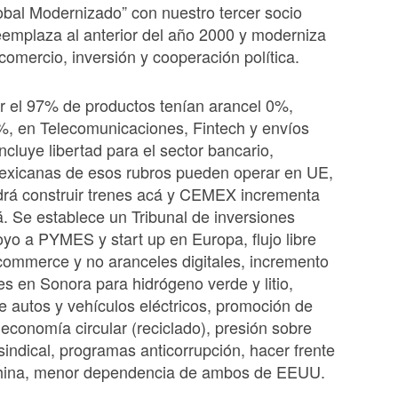
bal Modernizado” con nuestro tercer socio
eemplaza al anterior del año 2000 y moderniza
comercio, inversión y cooperación política.
or el 97% de productos tenían arancel 0%,
%, en Telecomunicaciones, Fintech y envíos
incluye libertad para el sector bancario,
xicanas de esos rubros pueden operar en UE,
rá construir trenes acá y CEMEX incrementa
á. Se establece un Tribunal de inversiones
poyo a PYMES y start up en Europa, flujo libre
commerce y no aranceles digitales, incremento
es en Sonora para hidrógeno verde y litio,
 autos y vehículos eléctricos, promoción de
economía circular (reciclado), presión sobre
indical, programas anticorrupción, hacer frente
ina, menor dependencia de ambos de EEUU.