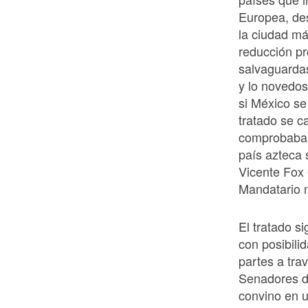
Europea, des
la ciudad m
reducción p
salvaguardas
y lo novedos
si México se
tratado se c
comprobaban
país azteca 
Vicente Fox
Mandatario 
El tratado s
con posibili
partes a tra
Senadores d
convino en u