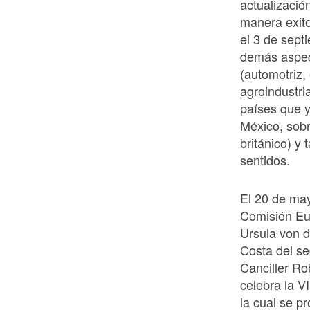
actualizació
manera exit
el 3 de sept
demás aspec
(automotriz,
agroindustri
países que y
México, sobr
británico) y
sentidos.
El 20 de may
Comisión Eu
Ursula von d
Costa del se
Canciller R
celebra la V
la cual se p