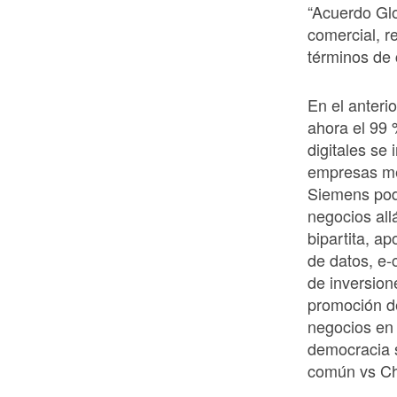
“Acuerdo Glo
comercial, r
términos de 
En el anteri
ahora el 99 
digitales se 
empresas me
Siemens pod
negocios all
bipartita, a
de datos, e-
de inversion
promoción de
negocios en 
democracia s
común vs Ch