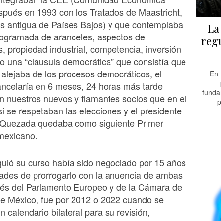
pués en 1993 con los Tratados de Maastricht,
ás antigua de Países Bajos) y que contemplaba
La
rogramada de aranceles, aspectos de
regu
, propiedad industrial, competencia, inversión
o una “cláusula democrática” que consistía que
 alejaba de los procesos democráticos, el
En 
ancelaría en 6 meses, 24 horas más tarde
fundam
 nuestros nuevos y flamantes socios que en el
p
si se respetaban las elecciones y el presidente
 Quezada quedaba como siguiente Primer
mexicano.
iguió su curso había sido negociado por 15 años
dades de prorrogarlo con la anuencia de ambas
vés del Parlamento Europeo y de la Cámara de
e México, fue por 2012 o 2022 cuando se
n calendario bilateral para su revisión,