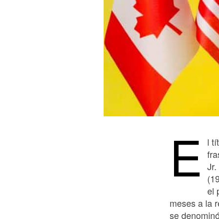
E
l t
fr
Jr
(1
el 
meses a la re
se denominó