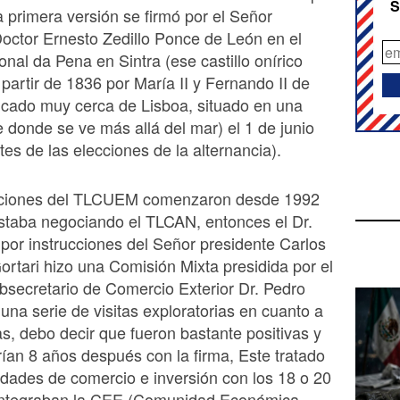
S
 primera versión se firmó por el Señor
octor Ernesto Zedillo Ponce de León en el
onal da Pena en Sintra (ese castillo onírico
 partir de 1836 por María II y Fernando II de
icado muy cerca de Lisboa, situado en una
donde se ve más allá del mar) el 1 de junio
tes de las elecciones de la alternancia).
ciones del TLCUEM comenzaron desde 1992
staba negociando el TLCAN, entonces el Dr.
por instrucciones del Señor presidente Carlos
ortari hizo una Comisión Mixta presidida por el
secretario de Comercio Exterior Dr. Pedro
una serie de visitas exploratorias en cuanto a
cas, debo decir que fueron bastante positivas y
ían 8 años después con la firma, Este tratado
lidades de comercio e inversión con los 18 o 20
integraban la CEE (Comunidad Económica