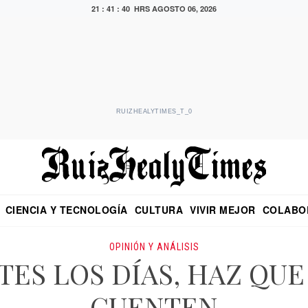
21 : 41 : 41 HRS
AGOSTO 06, 2026
RUIZHEALYTIMES_T_0
CIENCIA Y TECNOLOGÍA
CULTURA
VIVIR MEJOR
COLABO
NO
CRITERIO DE HIDALGO
EDUARDO RUIZ HEALY EN FORMULA
DIARIO DE CHIAPAS
PUEBLA
OPINIÓN
IMAGEN DE Z
EN EL ES
OPINIÓN Y ANÁLISIS
ES LOS DÍAS, HAZ QUE
CUENTEN