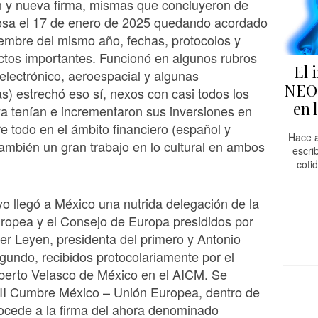
n y nueva firma, mismas que concluyeron de
osa el 17 de enero de 2025 quedando acordado
iembre del mismo año, fechas, protocolos y
tos importantes. Funcionó en algunos rubros
El 
 electrónico, aeroespacial y algunas
NEO,
as) estrechó eso sí, nexos con casi todos los
en 
a tenían e incrementaron sus inversiones en
e todo en el ámbito financiero (español y
Hace a
 también un gran trabajo en lo cultural en ambos
escri
coti
o llegó a México una nutrida delegación de la
ropea y el Consejo de Europa presididos por
er Leyen, presidenta del primero y Antonio
gundo, recibidos protocolariamente por el
oberto Velasco de México en el AICM. Se
III Cumbre México – Unión Europea, dentro de
rocede a la firma del ahora denominado