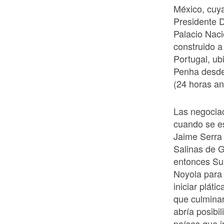
México, cuya
Presidente D
Palacio Naci
construido a
Portugal, ub
Penha desde 
(24 horas an
Las negocia
cuando se e
Jaime Serra 
Salinas de G
entonces Sub
Noyola para 
iniciar pláti
que culminar
abría posibi
países que 