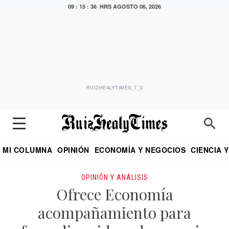
09 : 15 : 37 HRS
AGOSTO 06, 2026
RUIZHEALYTIMES_T_0
MI COLUMNA
OPINIÓN
ECONOMÍA Y NEGOCIOS
CIENCIA 
DIALOGO NOCTURNO
ECONOMISTA
EL UNIVERSAL
EDUARDO RUIZ HEALY EN FORMULA
PUEBLA
REFORMA
CRITERIO DE HI
OPINIÓN Y ANÁLISIS
Ofrece Economía
acompañamiento para