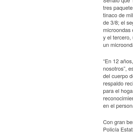
Señaló que 1
tres paquete
tinaco de mil
de 3/8; el s
microondas d
y el tercero,
un microonda
“En 12 años
nosotros”, e
del cuerpo d
respaldo rec
para el hoga
reconocimien
en el persona
Con gran ben
Policía Esta