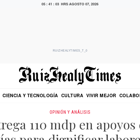
05 : 41 : 04 HRS
AGOSTO 07, 2026
RUIZHEALYTIMES_T_0
CIENCIA Y TECNOLOGÍA
CULTURA
VIVIR MEJOR
COLABO
NO
CRITERIO DE HIDALGO
EDUARDO RUIZ HEALY EN FORMULA
DIARIO DE CHIAPAS
PUEBLA
OPINIÓN
IMAGEN DE Z
EN EL ES
OPINIÓN Y ANÁLISIS
rega 110 mdp en apoyos 
cías para dignificar labore