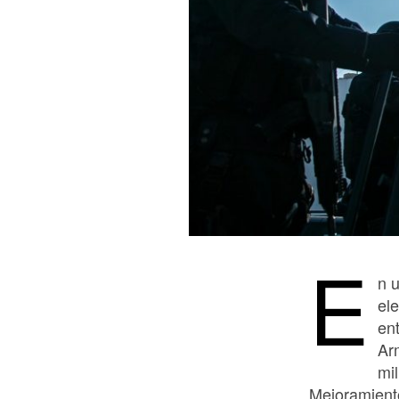
E
n u
el
en
Ar
mi
Mejoramiento