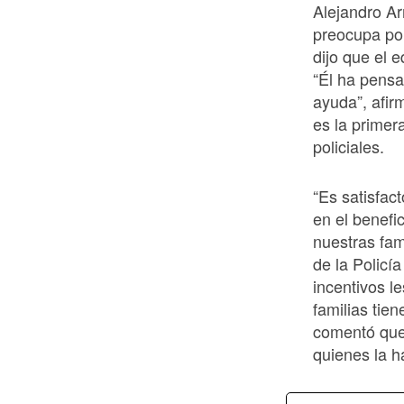
Alejandro A
preocupa por
dijo que el 
“Él ha pens
ayuda”, afir
es la primer
policiales.
“Es satisfac
en el benefi
nuestras fam
de la Policía
incentivos l
familias tie
comentó que 
quienes la h