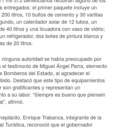
1 mil 572 beneficiarios recibirán alguno de los
s entregados: el primer paquete incluye un
 200 litros, 10 bultos de cemento y 30 varillas
egundo, un calentador solar de 12 tubos, un
e 40 litros y una licuadora con vaso de vidrio;
 un refrigerador, dos botes de pintura blanca y
s de 20 litros.
, ninguna autoridad se había preocupado por
s el testimonio de Miguel Ángel Parra, elemento
e Bomberos del Estado, al agradecer el
ibido. Destacó que este tipo de equipamientos
r son gratificantes y representan un
to a su labor. “Siempre es bueno que piensen
l”, afirmó.
eplácito, Enrique Trabanca, integrante de la
tal Turística, reconoció que el gobernador