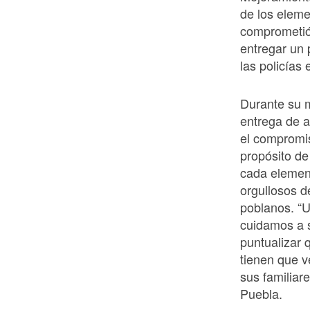
de los eleme
comprometió 
entregar un 
las policías 
Durante su m
entrega de a
el compromis
propósito de 
cada elemen
orgullosos de
poblanos. “U
cuidamos a s
puntualizar 
tienen que ve
sus familiar
Puebla.