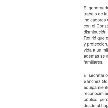
El gobernado
trabajo de l
indicadores 
con el Conse
disminución e
Refirió que 
y protección
vida a un mi
además se am
familiares.
El secretari
Sánchez Gon
equipamiento
reconocimien
público, pe
desde el hog