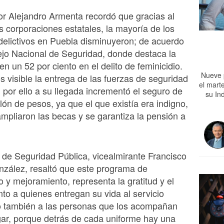
r Alejandro Armenta recordó que gracias al
as corporaciones estatales, la mayoría de los
delictivos en Puebla disminuyeron; de acuerdo
jo Nacional de Seguridad, donde destaca la
n un 52 por ciento en el delito de feminicidio.
Nueve 
es visible la entrega de las fuerzas de seguridad
el mart
, por ello a su llegada incrementó el seguro de
su In
llón de pesos, ya que el que existía era indigno,
pliaron las becas y se garantiza la pensión a
o de Seguridad Pública, vicealmirante Francisco
zález, resaltó que este programa de
 y mejoramiento, representa la gratitud y el
to a quienes entregan su vida al servicio
ro también a las personas que los acompañan
ar, porque detrás de cada uniforme hay una