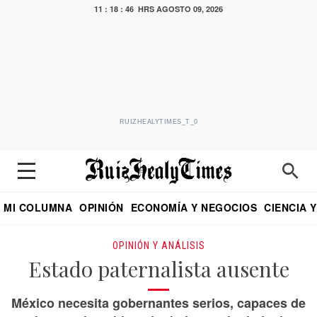
11 : 18 : 47 HRS
AGOSTO 09, 2026
RUIZHEALYTIMES_T_0
MI COLUMNA
OPINIÓN
ECONOMÍA Y NEGOCIOS
CIENCIA 
DIALOGO NOCTURNO
ECONOMISTA
EL UNIVERSAL
EDUARDO RUIZ HEALY EN FORMULA
PUEBLA
REFORMA
CRITERIO DE HI
OPINIÓN Y ANÁLISIS
Estado paternalista ausente
México necesita gobernantes serios, capaces de