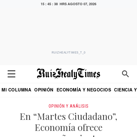
15 : 45 : 39 HRS
AGOSTO 07, 2026
RUIZHEALYTIMES_T_0
MI COLUMNA
OPINIÓN
ECONOMÍA Y NEGOCIOS
CIENCIA 
DIALOGO NOCTURNO
ECONOMISTA
EL UNIVERSAL
EDUARDO RUIZ HEALY EN FORMULA
PUEBLA
REFORMA
CRITERIO DE HI
OPINIÓN Y ANÁLISIS
En “Martes Ciudadano”,
Economía ofrece