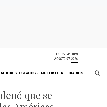
10 : 35 : 42 HRS
AGOSTO 07, 2026
RADORES
ESTADOS
MULTIMEDIA
DIARIOS
ACATECAS
TUDIO DE EDUARDO
EL IMPARCIAL DE HERMOSILLO
rdenó que se
 las Américas