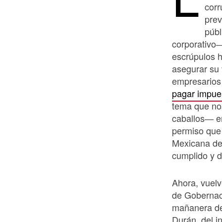
corr
prev
públ
corporativo
escrúpulos h
asegurar su 
empresarios
pagar impue
tema que nos
caballos― en
permiso que 
Mexicana de
cumplido y 
Ahora, vuelv
de Gobernac
mañanera del
Durán, del i