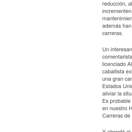
reducción, a
incrementen,
mantenimien
además han 
carreras.
Un interesan
comentarista
licenciado A
caballista e
una gran can
Estados Unid
aliviar la s
Es probable 
en nuestro H
Carreras de 
Y ahondó el 