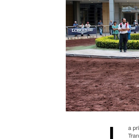
L
a pr
Tran