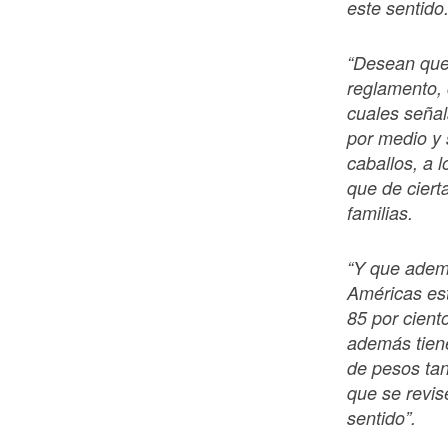
este sentido
“Desean que 
reglamento, 
cuales seña
por medio y 
caballos, a 
que de ciert
familias.
“Y que adem
Américas est
85 por cient
además tiene
de pesos tan
que se revis
sentido”.