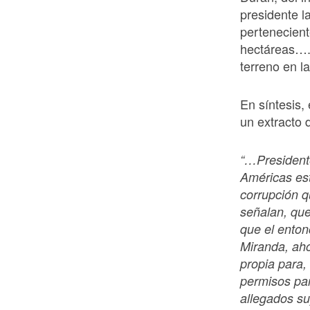
presidente l
pertenecient
hectáreas….
terreno en l
En síntesis, 
un extracto 
“…Presidente
Américas est
corrupción q
señalan, qu
que el enton
Miranda, aho
propia para,
permisos par
allegados s