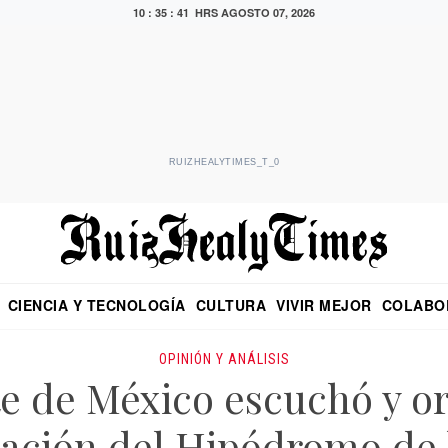
10 : 35 : 42 HRS
AGOSTO 07, 2026
RUIZHEALYTIMES_T_0
CIENCIA Y TECNOLOGÍA
CULTURA
VIVIR MEJOR
COLABO
NO
CRITERIO DE HIDALGO
EDUARDO RUIZ HEALY EN FORMULA
DIARIO DE CHIAPAS
PUEBLA
OPINIÓN
IMAGEN DE Z
EN EL ES
OPINIÓN Y ANÁLISIS
te de México escuchó y o
tuación del Hipódromo de