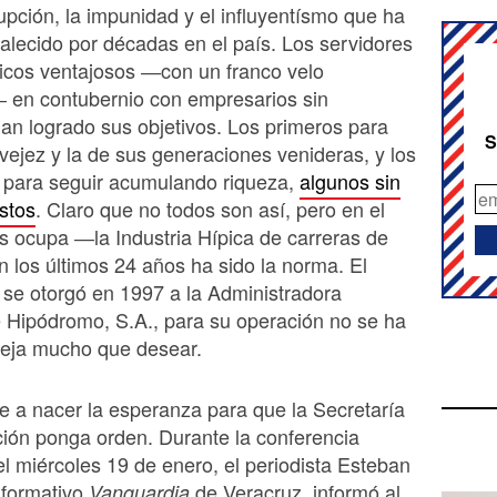
upción, la impunidad y el influyentísmo que ha
alecido por décadas en el país. Los servidores
icos ventajosos ―con un franco velo
― en contubernio con empresarios sin
an logrado sus objetivos. Los primeros para
S
vejez y la de sus generaciones venideras, y los
 para seguir acumulando riqueza,
algunos sin
stos
. Claro que no todos son así, pero en el
 ocupa ―la Industria Hípica de carreras de
 los últimos 24 años ha sido la norma. El
se otorgó en 1997 a la Administradora
 Hipódromo, S.A., para su operación no se ha
deja mucho que desear.
e a nacer la esperanza para que la Secretaría
ión ponga orden. Durante la conferencia
 miércoles 19 de enero, el periodista Esteban
nformativo
de Veracruz, informó al
Vanguardia