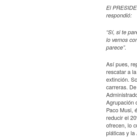
El PRESID
respondió:
“Sí, si te p
lo vemos co
parece”.
Así pues, re
rescatar a l
extinción. S
carreras. D
Administrad
Agrupación 
Paco Musi, é
reducir el 2
ofrecen, lo 
pláticas y l