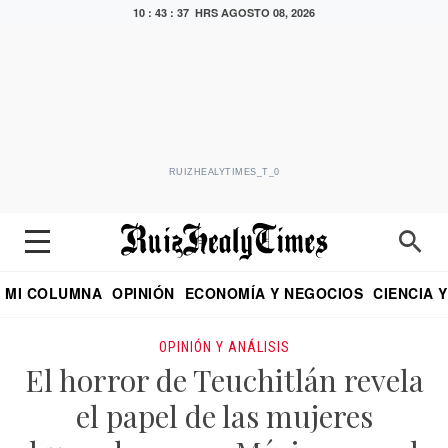
10 : 43 : 37 HRS
AGOSTO 08, 2026
RUIZHEALYTIMES_T_0
MI COLUMNA
OPINIÓN
ECONOMÍA Y NEGOCIOS
CIENCIA 
DIALOGO NOCTURNO
ECONOMISTA
EL UNIVERSAL
EDUARDO RUIZ HEALY EN FORMULA
PUEBLA
REFORMA
CRITERIO DE HI
OPINIÓN Y ANÁLISIS
El horror de Teuchitlán revela
el papel de las mujeres