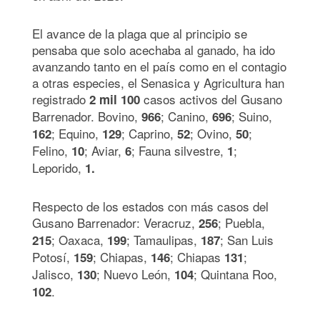
El avance de la plaga que al principio se
pensaba que solo acechaba al ganado, ha ido
avanzando tanto en el país como en el contagio
a otras especies, el Senasica y Agricultura han
registrado
casos activos del Gusano
2 mil 100
Barrenador. Bovino,
; Canino,
; Suino,
966
696
; Equino,
; Caprino,
; Ovino,
;
162
129
52
50
Felino,
; Aviar,
; Fauna silvestre,
;
10
6
1
Leporido,
1.
Respecto de los estados con más casos del
Gusano Barrenador: Veracruz,
; Puebla,
256
; Oaxaca,
; Tamaulipas,
; San Luis
215
199
187
Potosí,
; Chiapas,
; Chiapas
;
159
146
131
Jalisco,
; Nuevo León,
; Quintana Roo,
130
104
.
102