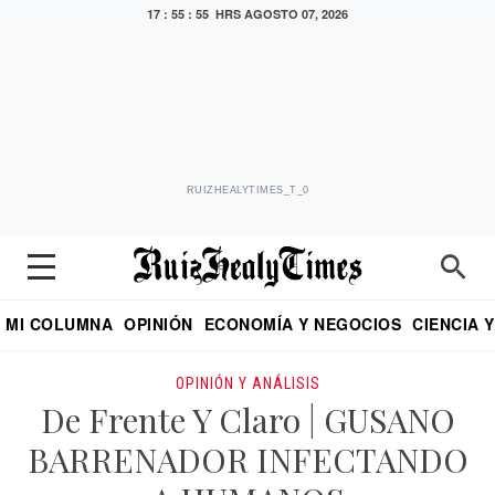
17 : 55 : 56 HRS
AGOSTO 07, 2026
RUIZHEALYTIMES_T_0
MI COLUMNA
OPINIÓN
ECONOMÍA Y NEGOCIOS
CIENCIA 
DIALOGO NOCTURNO
ECONOMISTA
EL UNIVERSAL
EDUARDO RUIZ HEALY EN FORMULA
PUEBLA
REFORMA
CRITERIO DE HI
OPINIÓN Y ANÁLISIS
De Frente Y Claro | GUSANO
BARRENADOR INFECTANDO