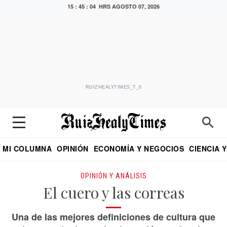
15 : 45 : 06 HRS
AGOSTO 07, 2026
RUIZHEALYTIMES_T_0
MI COLUMNA
OPINIÓN
ECONOMÍA Y NEGOCIOS
CIENCIA 
DIALOGO NOCTURNO
ECONOMISTA
EL UNIVERSAL
EDUARDO RUIZ HEALY EN FORMULA
PUEBLA
REFORMA
CRITERIO DE HI
OPINIÓN Y ANÁLISIS
El cuero y las correas
Una de las mejores definiciones de cultura que