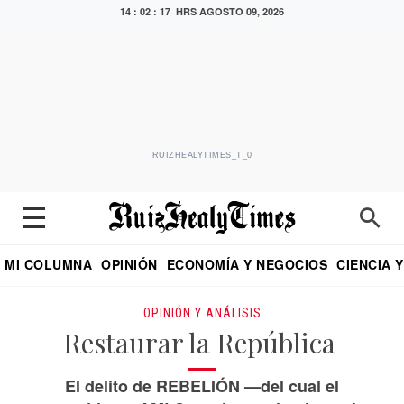
14 : 02 : 18 HRS
AGOSTO 09, 2026
RUIZHEALYTIMES_T_0
MI COLUMNA
OPINIÓN
ECONOMÍA Y NEGOCIOS
CIENCIA 
DIALOGO NOCTURNO
ECONOMISTA
EL UNIVERSAL
EDUARDO RUIZ HEALY EN FORMULA
PUEBLA
REFORMA
CRITERIO DE HI
OPINIÓN Y ANÁLISIS
Restaurar la República
El delito de REBELIÓN —del cual el