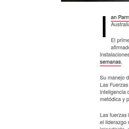
I
an Parm
Australi
El prim
afirmad
instalacione
semanas
.
Su manejo de
Las Fuerzas 
inteligencia
metódica y 
Las fuerzas 
el liderazgo m