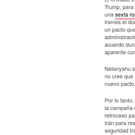
Trump, para 
una
sexta r
iraníes el d
un pacto que
administrac
acuerdo dur
aparente cu
Netanyahu s
no cree que 
nuevo pacto
Por lo tanto
la campaña 
retroceso pa
Irán para re
seguridad tr