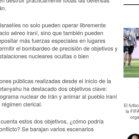
en destruir prácticamente todas las defensas
án.
israelíes no solo pueden operar libremente
acio aéreo iraní, sino que también pueden
epositar más fuerzas especiales en lugares
ermitir el bombardeo de precisión de objetivos y
stalaciones nucleares ocultas o bien
ones públicas realizadas desde el inicio de la
tanyahu ha destacado dos objetivos clave:
programa nuclear de Irán y animar al pueblo iraní
 régimen clerical.
El futb
la FIF
orga
cuenta estos dos objetivos, ¿cómo podría
conflicto? Se barajan varios escenarios