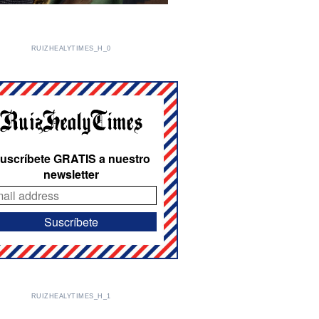
RUIZHEALYTIMES_H_0
uscríbete GRATIS a nuestro
newsletter
RUIZHEALYTIMES_H_1