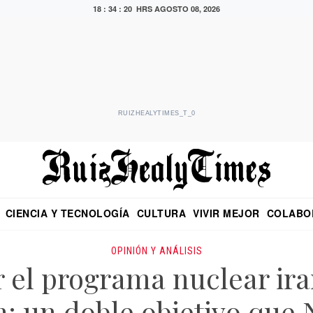
18 : 34 : 21 HRS
AGOSTO 08, 2026
RUIZHEALYTIMES_T_0
CIENCIA Y TECNOLOGÍA
CULTURA
VIVIR MEJOR
COLABO
NO
CRITERIO DE HIDALGO
EDUARDO RUIZ HEALY EN FORMULA
DIARIO DE CHIAPAS
PUEBLA
OPINIÓN
IMAGEN DE Z
EN EL ES
OPINIÓN Y ANÁLISIS
el programa nuclear ira
n: un doble objetivo que