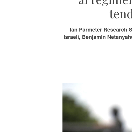
tend
Ian Parmeter Research Sc
israelí, Benjamin Netanyahu