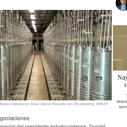
Nay
desco
 Natanz dañada por Israel. Islamic Republic Iran Broadcasting, IRIB/AP
term
egociaciones
special del presidente estadounidense, Donald