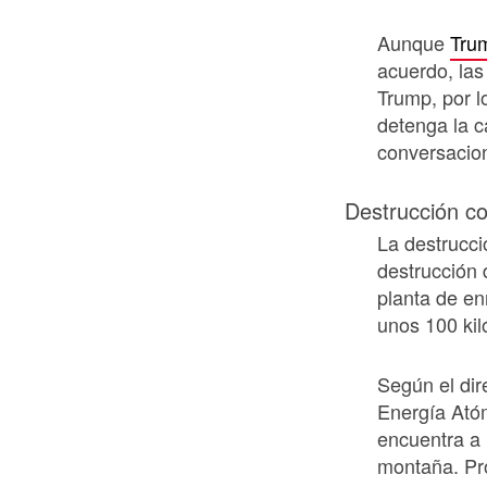
Aunque
Trum
acuerdo, las
Trump, por l
detenga la 
conversacio
Destrucción co
La destrucci
destrucción 
planta de en
unos 100 kil
Según el dir
Energía Atóm
encuentra a 
montaña. Pro