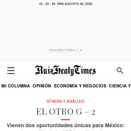
18 : 23 : 00 HRS
AGOSTO 08, 2026
RUIZHEALYTIMES_T_0
MI COLUMNA
OPINIÓN
ECONOMÍA Y NEGOCIOS
CIENCIA 
DIALOGO NOCTURNO
ECONOMISTA
EL UNIVERSAL
EDUARDO RUIZ HEALY EN FORMULA
PUEBLA
REFORMA
CRITERIO DE HI
OPINIÓN Y ANÁLISIS
EL OTRO G – 2
Vienen dos oportunidades únicas para México: