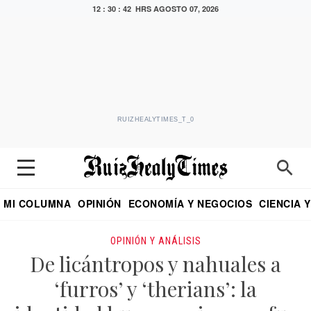
12 : 30 : 44 HRS
AGOSTO 07, 2026
RUIZHEALYTIMES_T_0
MI COLUMNA
OPINIÓN
ECONOMÍA Y NEGOCIOS
CIENCIA 
DIALOGO NOCTURNO
ECONOMISTA
EL UNIVERSAL
EDUARDO RUIZ HEALY EN FORMULA
PUEBLA
REFORMA
CRITERIO DE HI
OPINIÓN Y ANÁLISIS
De licántropos y nahuales a
‘furros’ y ‘therians’: la