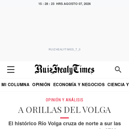
15 : 28 : 24 HRS
AGOSTO 07, 2026
RUIZHEALYTIMES_T_0
MI COLUMNA
OPINIÓN
ECONOMÍA Y NEGOCIOS
CIENCIA 
DIALOGO NOCTURNO
ECONOMISTA
EL UNIVERSAL
EDUARDO RUIZ HEALY EN FORMULA
PUEBLA
REFORMA
CRITERIO DE HI
OPINIÓN Y ANÁLISIS
A ORILLAS DEL VOLGA
El histórico Río Volga cruza de norte a sur las