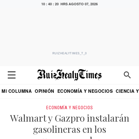
10 : 40 : 21 HRS
AGOSTO 07, 2026
RUIZHEALYTIMES_T_0
MI COLUMNA
OPINIÓN
ECONOMÍA Y NEGOCIOS
CIENCIA 
DIALOGO NOCTURNO
ECONOMISTA
EL UNIVERSAL
EDUARDO RUIZ HEALY EN FORMULA
PUEBLA
REFORMA
CRITERIO DE HI
ECONOMÍA Y NEGOCIOS
Walmart y Gazpro instalarán
gasolineras en los