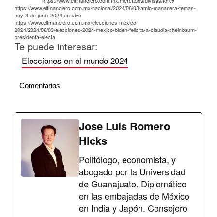
https://www.elfinanciero.com.mx/mercados/divisas/forex
https://www.elfinanciero.com.mx/nacional/2024/06/03/amlo-mananera-temas-
hoy-3-de-junio-2024-en-vivo
https://www.elfinanciero.com.mx/elecciones-mexico-
2024/2024/06/03/elecciones-2024-mexico-biden-felicita-a-claudia-sheinbaum-
presidenta-electa
Te puede interesar:
Elecciones en el mundo 2024
Comentarios
Jose Luis Romero
Hicks
Politólogo, economista, y
abogado por la Universidad
de Guanajuato. Diplomático
en las embajadas de México
en India y Japón. Consejero