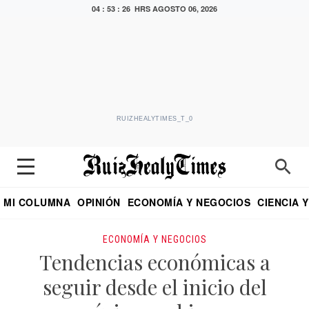
04 : 53 : 27 HRS
AGOSTO 06, 2026
RUIZHEALYTIMES_T_0
MI COLUMNA
OPINIÓN
ECONOMÍA Y NEGOCIOS
CIENCIA 
DIALOGO NOCTURNO
ECONOMISTA
EL UNIVERSAL
EDUARDO RUIZ HEALY EN FORMULA
PUEBLA
REFORMA
CRITERIO DE HI
ECONOMÍA Y NEGOCIOS
Tendencias económicas a
seguir desde el inicio del