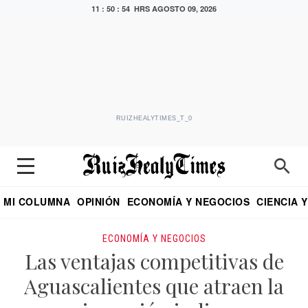
11 : 50 : 55 HRS
AGOSTO 09, 2026
RUIZHEALYTIMES_T_0
MI COLUMNA
OPINIÓN
ECONOMÍA Y NEGOCIOS
CIENCIA 
DIALOGO NOCTURNO
ECONOMISTA
EL UNIVERSAL
EDUARDO RUIZ HEALY EN FORMULA
PUEBLA
REFORMA
CRITERIO DE HI
ECONOMÍA Y NEGOCIOS
Las ventajas competitivas de
Aguascalientes que atraen la