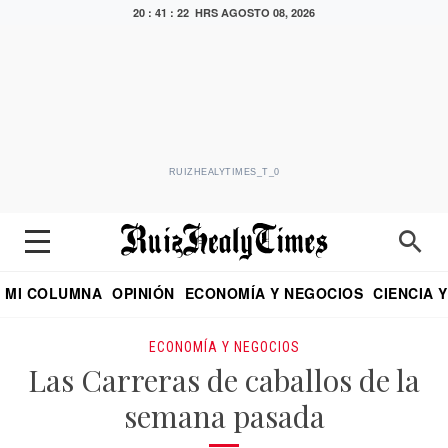
20 : 41 : 23 HRS
AGOSTO 08, 2026
RUIZHEALYTIMES_T_0
MI COLUMNA
OPINIÓN
ECONOMÍA Y NEGOCIOS
CIENCIA 
DIALOGO NOCTURNO
ECONOMISTA
EL UNIVERSAL
EDUARDO RUIZ HEALY EN FORMULA
PUEBLA
REFORMA
CRITERIO DE HI
ECONOMÍA Y NEGOCIOS
Las Carreras de caballos de la
semana pasada