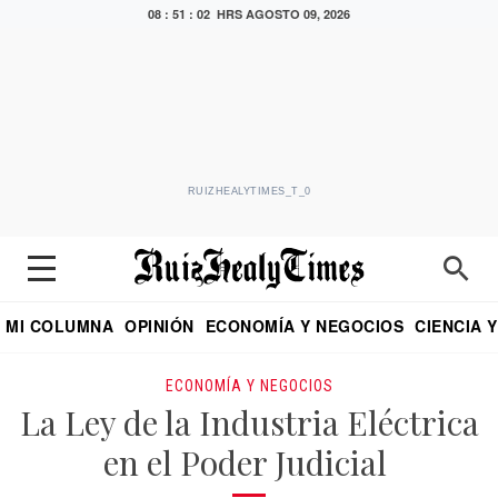
08 : 51 : 03 HRS
AGOSTO 09, 2026
RUIZHEALYTIMES_T_0
MI COLUMNA
OPINIÓN
ECONOMÍA Y NEGOCIOS
CIENCIA 
DIALOGO NOCTURNO
ECONOMISTA
EL UNIVERSAL
EDUARDO RUIZ HEALY EN FORMULA
PUEBLA
REFORMA
CRITERIO DE HI
ECONOMÍA Y NEGOCIOS
La Ley de la Industria Eléctrica
en el Poder Judicial