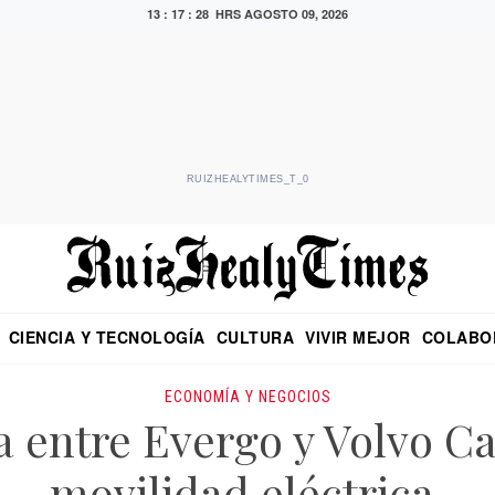
13 : 17 : 29 HRS
AGOSTO 09, 2026
RUIZHEALYTIMES_T_0
CIENCIA Y TECNOLOGÍA
CULTURA
VIVIR MEJOR
COLABO
NO
CRITERIO DE HIDALGO
EDUARDO RUIZ HEALY EN FORMULA
DIARIO DE CHIAPAS
PUEBLA
OPINIÓN
IMAGEN DE Z
EN EL ES
ECONOMÍA Y NEGOCIOS
a entre Evergo y Volvo Ca
movilidad eléctrica