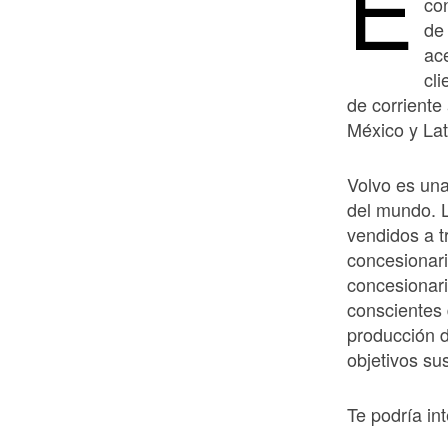
E
co
de 
ac
cl
de corriente
México y La
Volvo es un
del mundo. 
vendidos a 
concesionar
concesionar
conscientes 
producción d
objetivos su
Te podría int