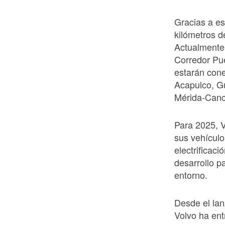
Gracias a es
kilómetros de
Actualmente 
Corredor Pue
estarán con
Acapulco, Gu
Mérida-Canc
Para 2025, 
sus vehículo
electrificaci
desarrollo p
entorno.
Desde el la
Volvo ha ent