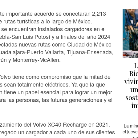
te importante acuerdo se conectarán 2,213
 rutas turísticas a lo largo de México.
se encuentran instalados cargadores en el
bla-San Luis Potosí y a finales del año 2024
ectadas nuevas rutas como Ciudad de México-
adalajara-Puerto Vallarta, Tijuana-Ensenada,
ún y Monterrey-McAllen.
L
Bi
Volvo tiene como compromiso que la mitad de
vivi
s sean totalmente eléctricos. Ya que la que
un
ón tiene un papel esencial para lograr un mejor
sost
ara las personas, las futuras generaciones y el
in
nzamiento del Volvo XC40 Recharge en 2021,
La min
regado un cargador a cada uno de sus clientes
el juev
un