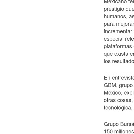
Mexicano ten
prestigio qu
humanos, as
para mejorar
incrementar 
especial rele
plataformas 
que exista 
los resulta
En entrevis
GBM, grupo 
México, expli
otras cosas,
tecnológica,
Grupo Bursát
150 millones