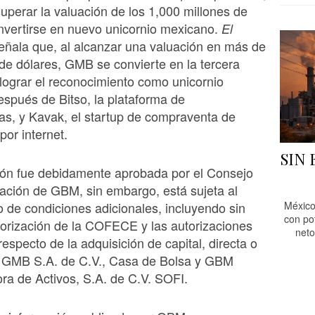
superar la valuación de los 1,000 millones de
nvertirse en nuevo unicornio mexicano.
El
ñala que, al alcanzar una valuación en más de
 de dólares, GMB se convierte en la tercera
ograr el reconocimiento como unicornio
spués de Bitso, la plataforma de
s, y Kavak, el startup de compraventa de
por internet.
SIN
ión fue debidamente aprobada por el Consejo
ación de GBM, sin embargo, está sujeta al
 de condiciones adicionales, incluyendo sin
México
con po
autorización de la COFECE y las autorizaciones
neto
especto de la adquisición de capital, directa o
de GMB S.A. de C.V., Casa de Bolsa y GBM
ra de Activos, S.A. de C.V. SOFI.