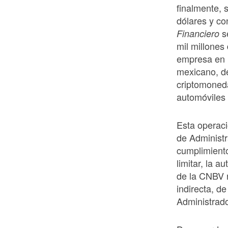
finalmente, 
dólares y co
se
Financiero
mil millones
empresa en l
mexicano, de
criptomoneda
automóviles 
Esta operac
de Administr
cumplimiento
limitar, la 
de la CNBV r
indirecta, 
Administrado