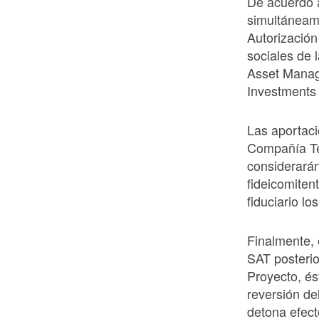
De acuerdo 
simultáneame
Autorización
sociales de
Asset Manag
Investments
Las aportaci
Compañía Te
considerarán
fideicomiten
fiduciario lo
Finalmente, 
SAT posterio
Proyecto, és
reversión de
detona efect