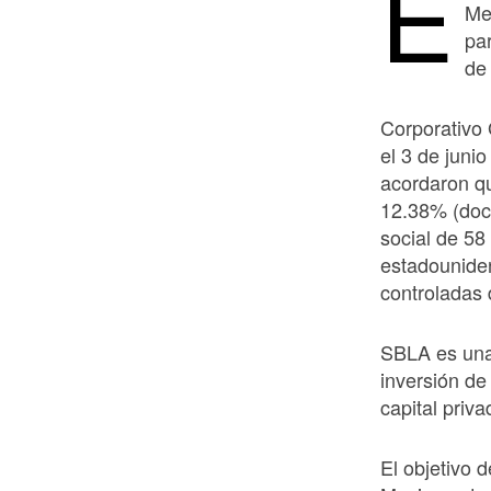
E
Me
pa
de
Corporativo
el 3 de junio
acordaron qu
12.38% (doce
social de 5
estadounide
controladas 
SBLA es una
inversión de
capital priv
El objetivo 