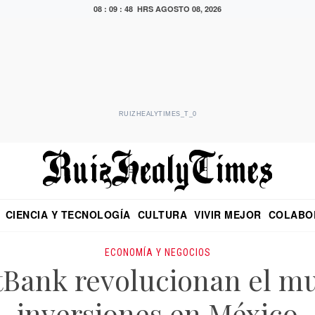
08 : 09 : 49 HRS
AGOSTO 08, 2026
RUIZHEALYTIMES_T_0
CIENCIA Y TECNOLOGÍA
CULTURA
VIVIR MEJOR
COLABO
NO
CRITERIO DE HIDALGO
EDUARDO RUIZ HEALY EN FORMULA
DIARIO DE CHIAPAS
PUEBLA
OPINIÓN
IMAGEN DE Z
EN EL ES
ECONOMÍA Y NEGOCIOS
tBank revolucionan el mu
inversiones en México