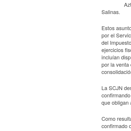
Az
Salinas.
Estos asunt
por el Servi
del Impuesto
ejercicios f
incluían dis
por la venta
consolidación
La SCJN des
confirmando 
que obligan 
Como result
confirmado 