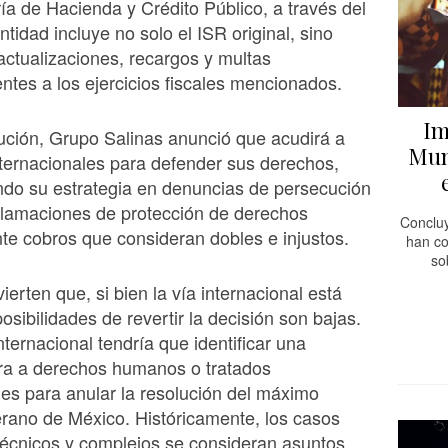
ría de Hacienda y Crédito Público, a través del
tidad incluye no solo el ISR original, sino
actualizaciones, recargos y multas
ntes a los ejercicios fiscales mencionados.
Im
lución, Grupo Salinas anunció que acudirá a
Mun
nternacionales para defender sus derechos,
do su estrategia en denuncias de persecución
eclamaciones de protección de derechos
Concluy
e cobros que consideran dobles e injustos.
han co
so
ierten que, si bien la vía internacional está
posibilidades de revertir la decisión son bajas.
nternacional tendría que identificar una
ara a derechos humanos o tratados
les para anular la resolución del máximo
erano de México. Históricamente, los casos
 técnicos y complejos se consideran asuntos