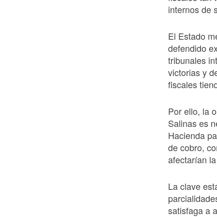
internos de 
El Estado m
defendido ex
tribunales i
victorias y d
fiscales tie
Por ello, la
Salinas es n
Hacienda par
de cobro, co
afectarían l
La clave est
parcialidade
satisfaga a 