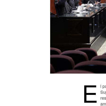
E
l 
Su
res
am