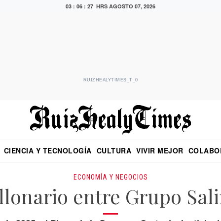
03 : 06 : 28 HRS
AGOSTO 07, 2026
RUIZHEALYTIMES_T_0
CIENCIA Y TECNOLOGÍA
CULTURA
VIVIR MEJOR
COLABO
NO
CRITERIO DE HIDALGO
EDUARDO RUIZ HEALY EN FORMULA
DIARIO DE CHIAPAS
PUEBLA
OPINIÓN
IMAGEN DE Z
EN EL ES
ECONOMÍA Y NEGOCIOS
illonario entre Grupo Sal