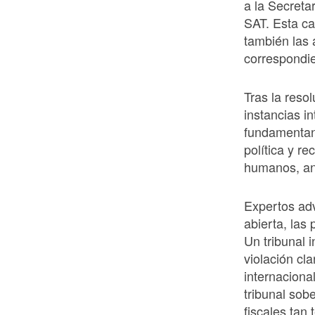
a la Secreta
SAT. Esta can
también las 
correspondie
Tras la reso
instancias i
fundamentan
política y r
humanos, ant
Expertos adv
abierta, las 
Un tribunal i
violación cl
internaciona
tribunal sob
fiscales tan