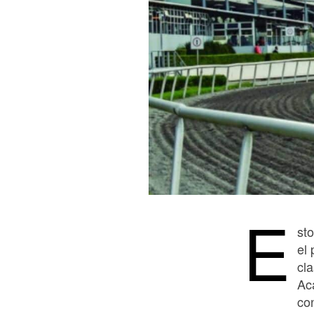
E
st
el
cl
Ac
co