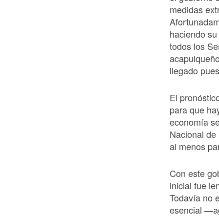
medidas extr
Afortunadam
haciendo su 
todos los Se
acapulqueño
llegado pue
El pronósti
para que hay
economía se
Nacional de 
al menos par
Con este go
inicial fue 
Todavía no e
esencial ―ag