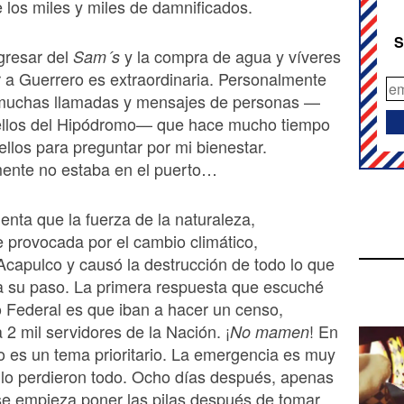
los miles y miles de damnificados.
S
gresar del
y la compra de agua y víveres
Sam´s
 a Guerrero es extraordinaria. Personalmente
 muchas llamadas y mensajes de personas —
llos del Hipódromo— que hace mucho tiempo
ellos para preguntar por mi bienestar.
ente no estaba en el puerto…
nta que la fuerza de la naturaleza,
provocada por el cambio climático,
capulco y causó la destrucción de todo lo que
a su paso. La primera respuesta que escuché
 Federal es que iban a hacer un censo,
2 mil servidores de la Nación. ¡
! En
No mamen
o es un tema prioritario. La emergencia es muy
 lo perdieron todo. Ocho días después, apenas
se empieza poner las pilas después de tomar