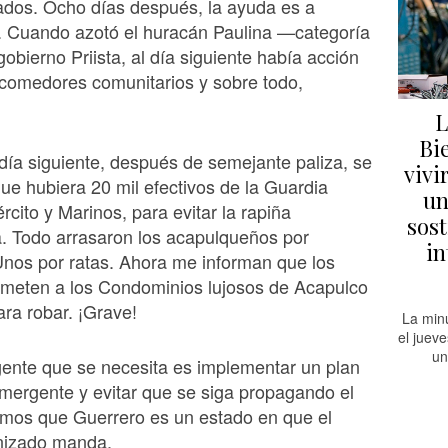
ados. Ocho días después, la ayuda es a
. Cuando azotó el huracán Paulina —categoría
obierno Priista, al día siguiente había acción
comedores comunitarios y sobre todo,
L
Bi
l día siguiente, después de semejante paliza, se
vivi
ue hubiera 20 mil efectivos de la Guardia
un
rcito y Marinos, para evitar la rapiña
sost
. Todo arrasaron los acapulqueños por
in
nos por ratas. Ahora me informan que los
 meten a los Condominios lujosos de Acapulco
ra robar. ¡Grave!
La min
el juev
un
gente que se necesita es implementar un plan
mergente y evitar que se siga propagando el
emos que Guerrero es un estado en que el
nizado manda.