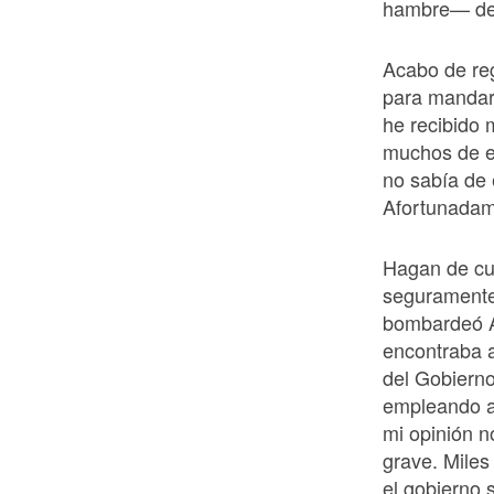
hambre— de 
Acabo de re
para mandar
he recibido
muchos de e
no sabía de 
Afortunadam
Hagan de cue
seguramente 
bombardeó A
encontraba 
del Gobierno
empleando a 
mi opinión n
grave. Miles
el gobierno 