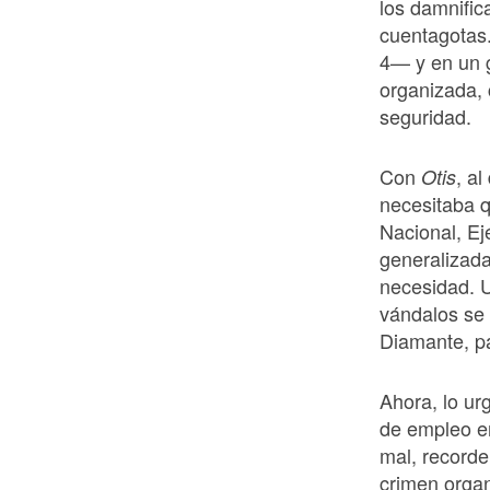
los damnific
cuentagotas
4— y en un g
organizada, 
seguridad.
Con
, a
Otis
necesitaba q
Nacional, Ejé
generalizada
necesidad. U
vándalos se
Diamante, pa
Ahora, lo ur
de empleo e
mal, record
crimen orga