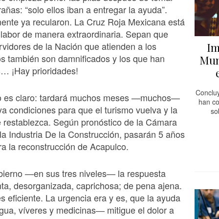
añas: “solo ellos iban a entregar la ayuda”.
ente ya recularon. La Cruz Roja Mexicana está
labor de manera extraordinaria. Sepan que
rvidores de la Nación que atienden a los
Im
s también son damnificados y los que han
Mun
s… ¡Hay prioridades!
Concluy
co es claro: tardará muchos meses —muchos—
han co
a condiciones para que el turismo vuelva y la
so
 restablezca. Según pronóstico de la Cámara
la Industria De la Construcción, pasarán 5 años
a la reconstrucción de Acapulco.
bierno —en sus tres niveles— la respuesta
lenta, desorganizada, caprichosa; de pena ajena.
s eficiente. La urgencia era y es, que la ayuda
ua, víveres y medicinas― mitigue el dolor a