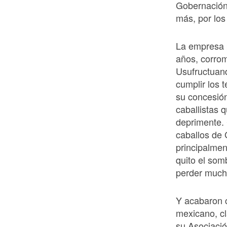
Gobernación
más, por los
La empresa 
años, corrom
Usufructuand
cumplir los 
su concesión
caballistas 
deprimente. 
caballos de
principalmen
quito el so
perder much
Y acabaron c
mexicano, cl
su Asociació