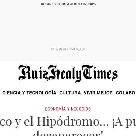
18 : 46 : 37 HRS
AGOSTO 07, 2026
RUIZHEALYTIMES_T_0
CIENCIA Y TECNOLOGÍA
CULTURA
VIVIR MEJOR
COLABO
NO
CRITERIO DE HIDALGO
EDUARDO RUIZ HEALY EN FORMULA
DIARIO DE CHIAPAS
PUEBLA
OPINIÓN
IMAGEN DE Z
EN EL ES
ECONOMÍA Y NEGOCIOS
co y el Hipódromo… ¡A p
desaparecer!