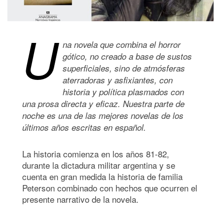
U
na novela que combina el horror
g
ó
tico, no creado a base de sustos
superficiales, sino de atm
ó
sferas
aterradoras y asfixiantes, con
historia y pol
í
tica plasmados con
una prosa directa y eficaz. Nuestra parte de
noche es una de las mejores novelas de los
ú
ltimos a
ños escritas en españ
ol.
La historia comienza en los años 81-82,
durante la dictadura militar argentina y se
cuenta en gran medida la historia de familia
Peterson combinado con hechos que ocurren el
presente narrativo de la novela.