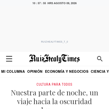
10 : 57 : 56 HRS
AGOSTO 09, 2026
RUIZHEALYTIMES_T_0
MI COLUMNA
OPINIÓN
ECONOMÍA Y NEGOCIOS
CIENCIA 
DIALOGO NOCTURNO
ECONOMISTA
EL UNIVERSAL
EDUARDO RUIZ HEALY EN FORMULA
PUEBLA
REFORMA
CRITERIO DE HI
CULTURA PARA TODOS
Nuestra parte de noche, un
viaje hacia la oscuridad