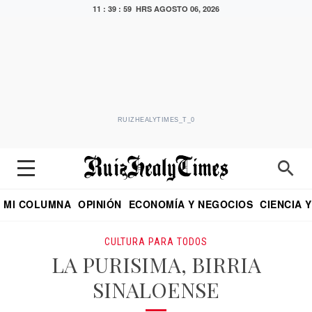
11 : 40 : 00 HRS
AGOSTO 06, 2026
RUIZHEALYTIMES_T_0
MI COLUMNA
OPINIÓN
ECONOMÍA Y NEGOCIOS
CIENCIA 
DIALOGO NOCTURNO
ECONOMISTA
EL UNIVERSAL
EDUARDO RUIZ HEALY EN FORMULA
PUEBLA
REFORMA
CRITERIO DE HI
CULTURA PARA TODOS
LA PURISIMA, BIRRIA
SINALOENSE