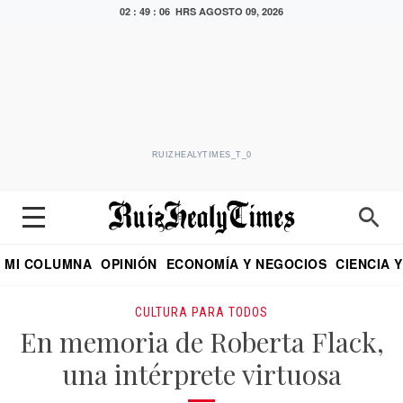
02 : 49 : 07 HRS
AGOSTO 09, 2026
RUIZHEALYTIMES_T_0
MI COLUMNA
OPINIÓN
ECONOMÍA Y NEGOCIOS
CIENCIA 
DIALOGO NOCTURNO
ECONOMISTA
EL UNIVERSAL
EDUARDO RUIZ HEALY EN FORMULA
PUEBLA
REFORMA
CRITERIO DE HI
CULTURA PARA TODOS
En memoria de Roberta Flack,
una intérprete virtuosa