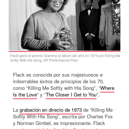
Flack ganó el premio Grammy al álbum del año en 1974 por Killing Me
Softly With His Song. AP Photo/Harold Filan
Flack es conocida por sus majestuosos e
imborrables éxitos de principios de los 70,
como “Killing Me Softly with His Song”, “
Where
Is the Love
” y “
The Closer I Get to You
”.
La
grabación en directo de 1973
de “Killing Me
Softly With His Song”, escrita por Charles Fox
y Norman Gimbel, es impresionante. Flack